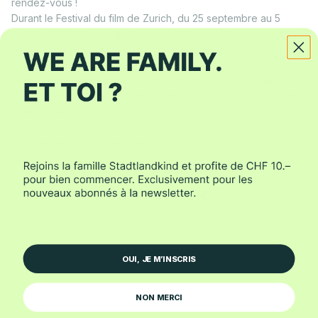
rendez-vous !
Durant le Festival du film de Zurich, du 25 septembre au 5
octobre 2025, divers ateliers seront également proposés. De
plus
, des films pour enfants et adolescents seront à nouveau
présentés pour les jeunes cinéphiles de 4 à 14 ans. Des
aventures policières aux courses-poursuites palpitantes en
passant par des amitiés extraordinaires, tout est au programme
cette année.
Curieux ? Découvrez dès maintenant l'intégralité
du
programme ZFF pour les enfants
!
PARTAGER
OUI, JE M’INSCRIS
NON MERCI