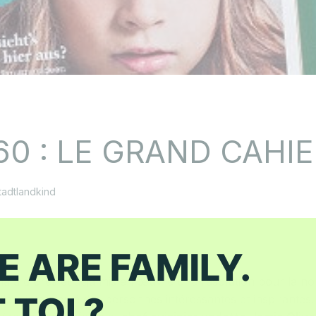
0 : LE GRAND CAHIE
tadtlandkind
na a d'ores et déjà mis en œuvre une résolution pour la no
e a interviewé des personnes intéressantes et inspirantes.