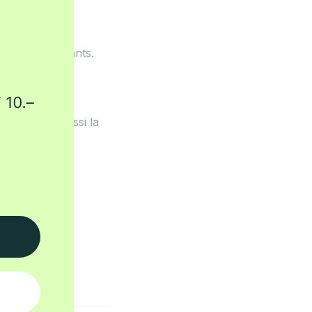
r
parle de son
vécu son
ec leurs enfants.
ne.
017
.
raïbes sont aussi la