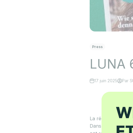
Press
LUNA 6
17 juin 2025
Par S
La rédaction de Lu
Dans ce numéro, ell