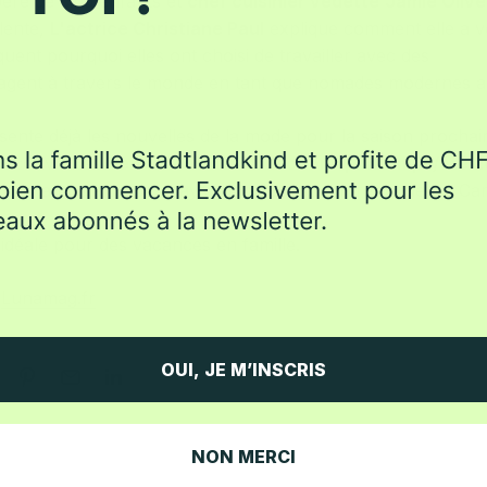
père de cinq enfants et
chef cuisinier vedette
Jamie Olive
ulente,
L'actrice Christiane Paul
explique comment elle a 
uent pourquoi elles ont choisi de travailler avec des
agent à travers le monde en tant que nomades modernes av
sente déjà les nouvelles de la mode pour la saison prochai
découvrir les
Tendances des collections printemps/été 2
ont la nostalgie des pays lointains, ils montrent que les Ca
 idéale pour des vacances en famille.
r
Lunamag.fr
OUI, JE M’INSCRIS
NON MERCI