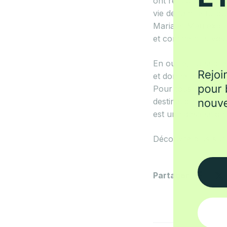
ont rencontré. Le 
vie de famille turb
Maria et Mau expliq
et comment ils voy
En outre, Luna pré
et donne envie de 
Pour tous ceux qui 
destination idéale.
est une destination
Découvre plus su
Partager