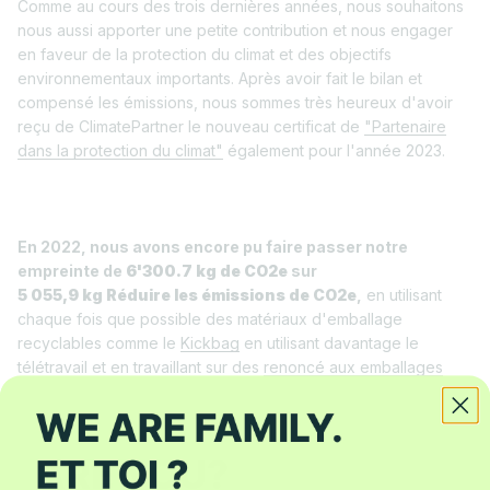
Comme au cours des trois dernières années, nous souhaitons
nous aussi apporter une petite contribution et nous engager
en faveur de la protection du climat et des objectifs
environnementaux importants. Après avoir fait le bilan et
compensé les émissions, nous sommes très heureux d'avoir
reçu de ClimatePartner le nouveau certificat de
"Partenaire
dans la protection du climat"
également pour l'année 2023.
En 2022, nous avons encore pu faire passer notre
empreinte de
6'300.7 kg
de CO2e
sur
5 055,9 kg
Réduire les émissions de CO2e
,
en utilisant
chaque fois que possible des matériaux d'emballage
recyclables comme le
Kickbag
en utilisant davantage le
télétravail et en travaillant sur des
renoncé aux emballages
inutiles
nous avons évité les frais. Nous avons également
renoncé à prendre l'avion pour nous rendre aux salons en
2022.
Label "climatiquement neutre" pour l'entreprise et le site