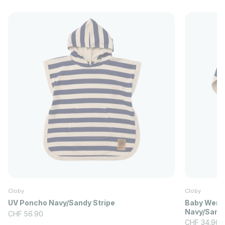
Cloby
Cloby
UV Poncho Navy/Sandy Stripe
Baby Wend
Navy/Sandy
Angebot
CHF 56.90
Angebot
CHF 34.90