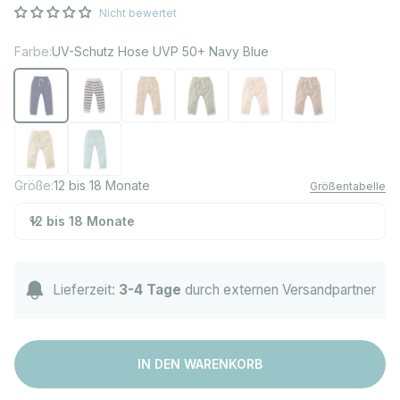
Nicht bewertet
Farbe:
UV-Schutz Hose UVP 50+ Navy Blue
UV-Schutz Hose UVP 50+ Navy Blue
UV-Schutz Hose UVP 50+ Navy/Sandy Stripe
UV-Schutz Hose UVP 50+ Leopard Brown
UV-Schutz Hose UVP 50+ Olive Gree
UV-Schutz Hose UVP 50+ P
UV-Schutz Hose UV
UV-Schutz Hose UVP 50+ Sandy Beach
UV-Schutz Hose UVP 50+ Sea Blue
Größe:
12 bis 18 Monate
Größentabelle
12 bis 18 Monate
Lieferzeit:
3-4 Tage
durch externen Versandpartner
IN DEN WARENKORB