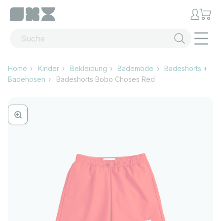
Zum Inhalt springen
Menü
Home
Kinder
Bekleidung
Bademode
Badeshorts +
Badehosen
Badeshorts Bobo Choses Red
Bild vergrössern