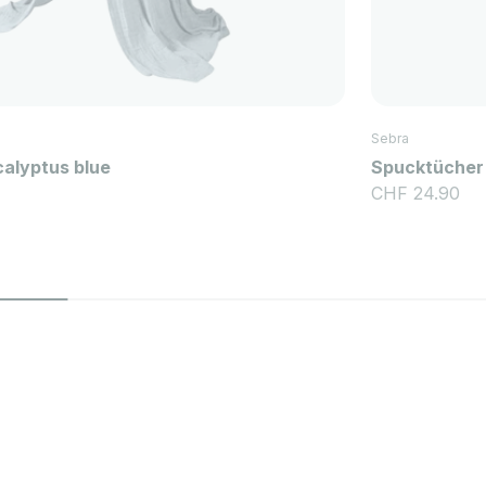
Sebra
calyptus blue
Spucktücher 
Angebot
CHF 24.90