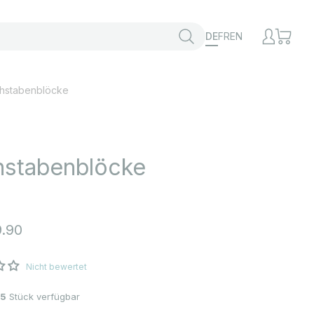
DE
FR
EN
hstabenblöcke
hstabenblöcke
t
.90
Nicht bewertet
5
Stück verfügbar