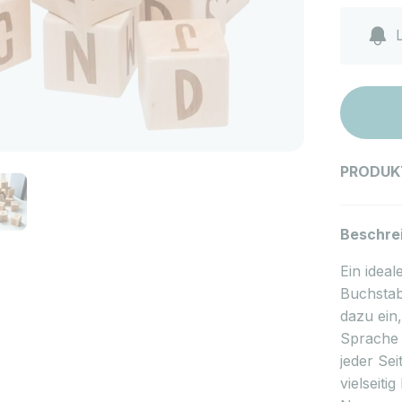
L
PRODUK
Beschre
Ein ideal
Buchstab
dazu ein
Sprache 
jeder Se
vielseiti