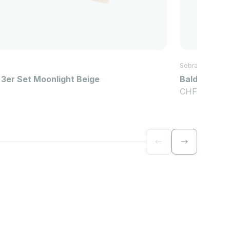
Sebra
3er Set Moonlight Beige
Baldachin, 
Angebot
CHF 109.00
Zurück
Vor