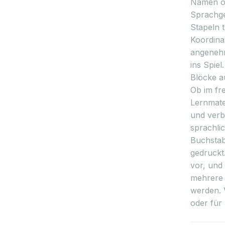
Namen od
Sprachge
Stapeln t
Koordina
angenehm
ins Spiel
Blöcke a
Ob im fre
Lernmater
und verb
sprachli
Buchstabe
gedruckt
vor, und
mehrere 
werden. 
oder für 