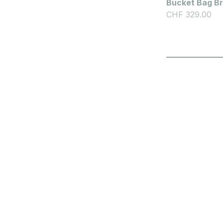
Bucket Bag B
Angebot
CHF 329.00