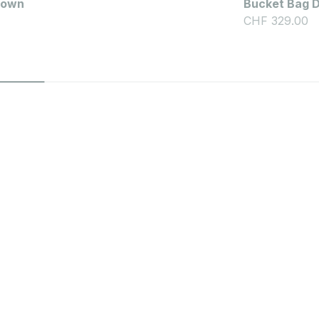
rown
Bucket Bag 
Angebot
CHF 329.00