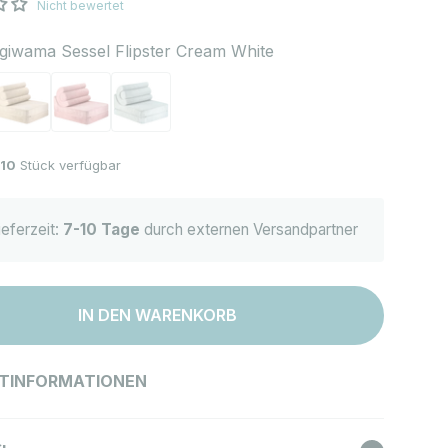
Nicht bewertet
giwama Sessel Flipster Cream White
 Sessel Flipster Cream White
igiwama Sessel Flipster Brown Sugar
Wigiwama Sessel Flipster Pink Mousse
Wigiwama Sessel Flipster Peppermint Green
10
Stück verfügbar
ieferzeit:
7-10 Tage
durch externen Versandpartner
IN DEN WARENKORB
TINFORMATIONEN