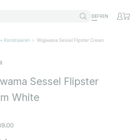
DE
FR
EN
+ Konstruieren
Wigiwama Sessel Flipster Cream
a
wama Sessel Flipster
am White
t
9.00