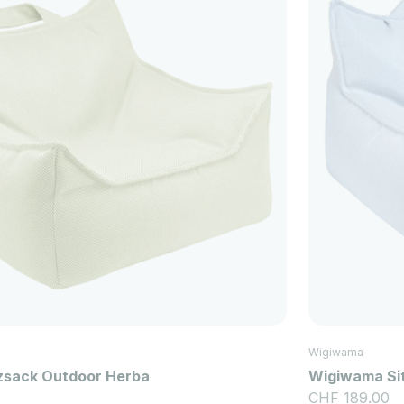
Wigiwama
zsack Outdoor Herba
Wigiwama Si
Angebot
CHF 189.00