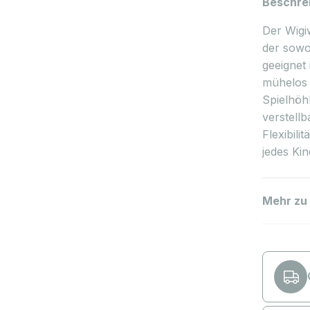
Beschre
Der Wigiw
der sowo
geeignet 
mühelos i
Spielhöhl
verstell
Flexibili
jedes Ki
Mehr zu