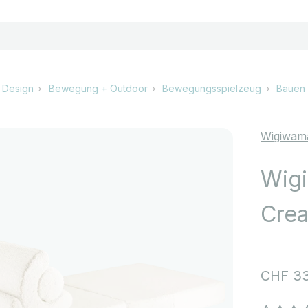
 Design
Bewegung + Outdoor
Bewegungsspielzeug
Bauen 
Wigiwam
Wigi
Cre
Angebo
CHF 33