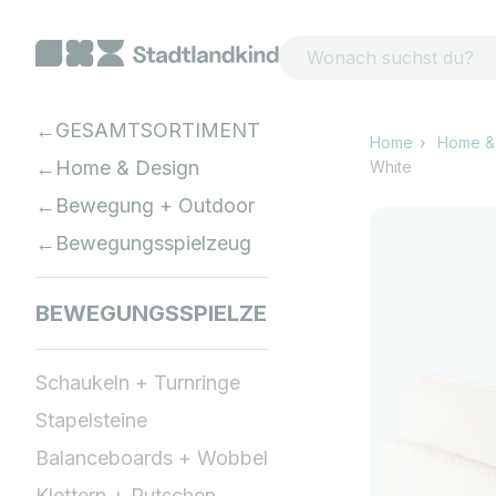
Zum Inhalt springen
GESAMTSORTIMENT
Home
Home &
Home & Design
White
Bewegung + Outdoor
Bewegungsspielzeug
BEWEGUNGSSPIELZEUG
Schaukeln + Turnringe
Stapelsteine
Balanceboards + Wobbel
Klettern + Rutschen