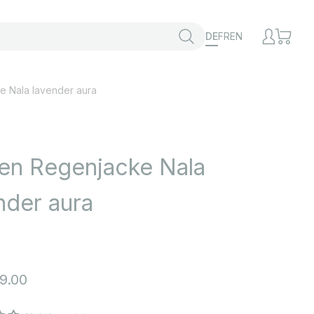
DE
FR
EN
e Nala lavender aura
en Regenjacke Nala
nder aura
t
9.00