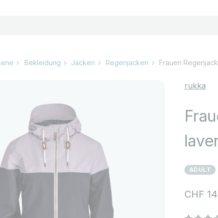
sene
Bekleidung
Jacken
Regenjacken
Frauen Regenjack
rukka
Frau
lave
ADULT
Angebo
CHF 14