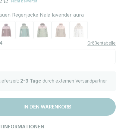
Nicht bewertet
auen Regenjacke Nala lavender aura
egenjacke Nala lavender aura
rauen Regenjacke Nala catawba grape
Frauen Regenjacke Nala deep sea
Frauen Regenjacke Nala hedge green
Frauen Regenjacke Nala fallen rock
Frauen Regenjacke Nala fr
4
Größentabelle
ieferzeit:
2-3 Tage
durch externen Versandpartner
IN DEN WARENKORB
TINFORMATIONEN