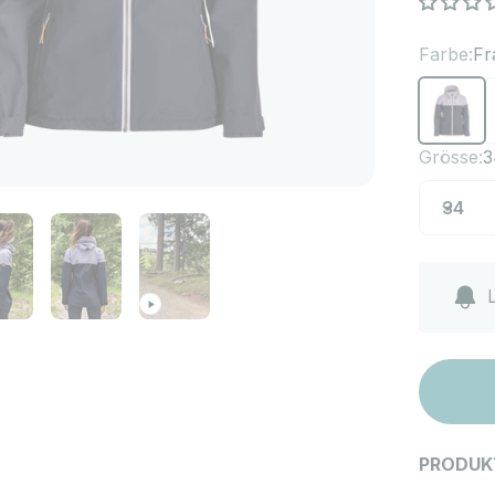
Farbe:
Fr
Frauen R
F
Grösse:
3
34
L
PRODUK