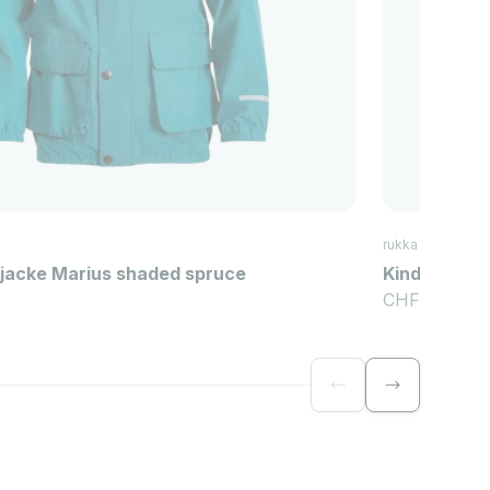
rukka
jacke Marius shaded spruce
Kinder Sher
Angebot
CHF 65.00
Zurück
Vor