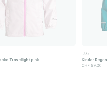
rukka
acke Travellight pink
Kinder Regen
Angebot
CHF 99.00