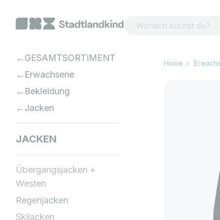
Zum Inhalt springen
GESAMTSORTIMENT
Home
Erwach
Erwachsene
Bekleidung
Jacken
JACKEN
Übergangsjacken +
Westen
Regenjacken
Skijacken