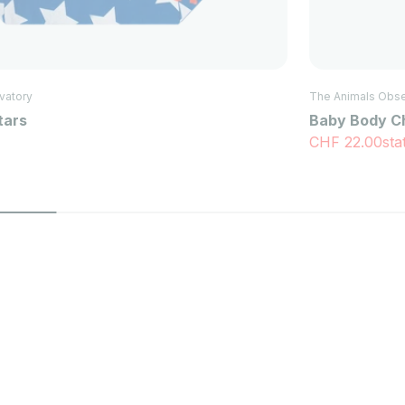
vatory
The Animals Obse
tars
Baby Body C
Angebot
CHF 22.00
sta