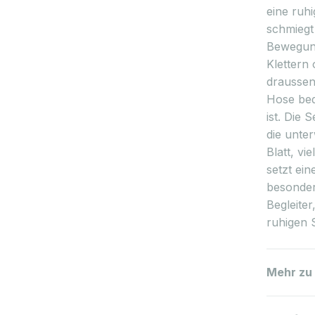
eine ruh
schmiegt
Bewegung
Klettern
draussen.
Hose beq
ist. Die 
die unte
Blatt, vi
setzt ein
besondere
Begleiter
ruhigen S
Mehr zu