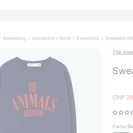
Bekleidung
Sweatshirts + Strick
Sweatshirts
Sweatshirt Kil
The Anim
Swea
Angebo
CHF 26
Farbe:
Sw