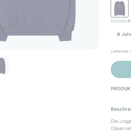
Sweatshir
S
Grösse:
6
6 Jah
Lieferzeit:
PRODUK
Beschre
Die Jogg
Observato