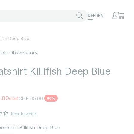
DE
FR
EN
lifish Deep Blue
als Observatory
tshirt Killifish Deep Blue
t
.00
Regulärer Preis
statt
CHF 65.00
60%
Nicht bewertet
eatshirt Killifish Deep Blue