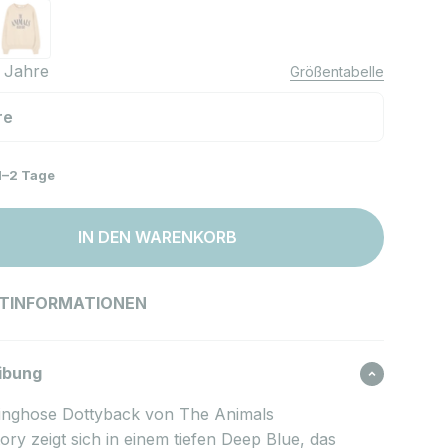
t Killifish Deep Blue
weatshirt Killifish Soft Brown
 Jahre
Größentabelle
re
1–2 Tage
IN DEN WARENKORB
TINFORMATIONEN
ibung
inghose Dottyback von The Animals
ry zeigt sich in einem tiefen Deep Blue, das