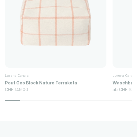
Lorena Canals
Lorena Canals
Pouf Geo Block Nature Terrakota
Waschbarer
Angebot
Angebot
CHF 149.00
ab CHF 105