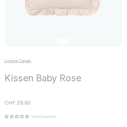
Gehe zu Element 1
Gehe zu Element 2
Lorena Canals
Kissen Baby Rose
Angebot
CHF 29.90
Nicht bewertet