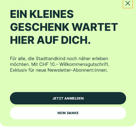
Gratis Lieferung ab CHF 150.–
Klimaneutraler Versand
Kauf auf Rechnung
Bewertungen
Schreib' die erste Bewertung
JETZT ANMELDEN
Bewertung schreiben
NEIN DANKE