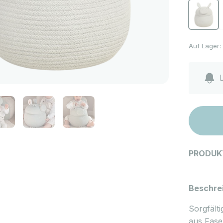
Korb Hen
K
Auf Lager:
L
PRODUK
Beschre
Sorgfälti
aus Fase