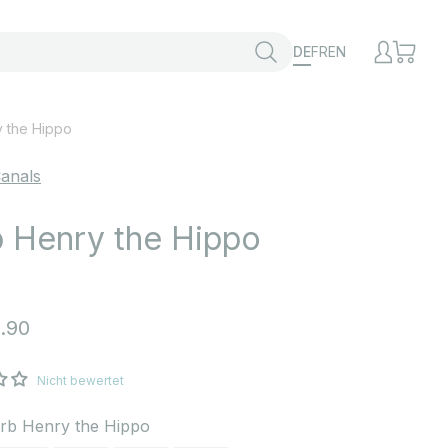
DE
FR
EN
y the Hippo
anals
 Henry the Hippo
t
.90
Nicht bewertet
rb Henry the Hippo