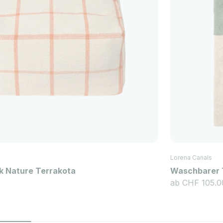
Lorena Canals
k Nature Terrakota
Waschbarer T
Angebot
ab CHF 105.0