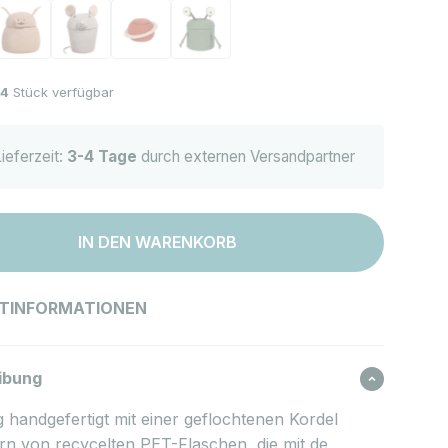
ry the Hippo
orb Peggy the Pig
Korb Renata the Rat
Korb Saturn
Korb Alien Zog
4
Stück verfügbar
ieferzeit:
3-4 Tage
durch externen Versandpartner
IN DEN WARENKORB
TINFORMATIONEN
ibung
g handgefertigt mit einer geflochtenen Kordel
rn von recycelten PET-Flaschen, die mit de