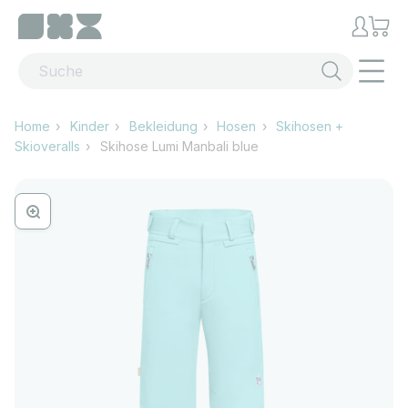
Zum Inhalt springen
Menü
Home
Kinder
Bekleidung
Hosen
Skihosen +
Skioveralls
Skihose Lumi Manbali blue
Bild vergrössern