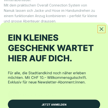
Mit dem praktischen Overall Connection System von
Namuk lassen sich Jacke und Hose im Handumdrehen zu
einem funktionalen Anzug kombinieren – perfekt für kleine
und grosse Abenteuer draussen.
Mehr zu diesem Produkt
Passform
Gratis Lieferung ab CHF 150.–
Klimaneutraler Versand
JETZT ANMELDEN