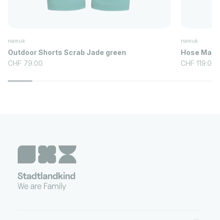
namuk
namuk
Outdoor Shorts Scrab Jade green
Hose Mack 
Angebot
Angebot
CHF 79.00
CHF 119.00