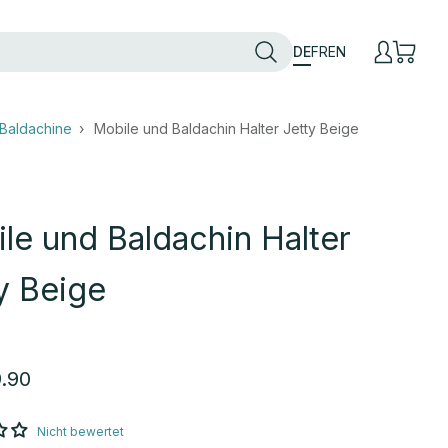
DE
FR
EN
 Baldachine
Mobile und Baldachin Halter Jetty Beige
le und Baldachin Halter
y Beige
t
.90
Nicht bewertet