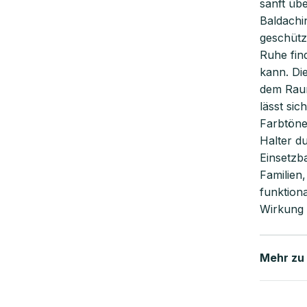
sanft üb
Baldachi
geschütz
Ruhe fin
kann. Di
dem Raum
lässt sic
Farbtöne
Halter du
Einsetzba
Familien
funktiona
Wirkung 
Mehr zu