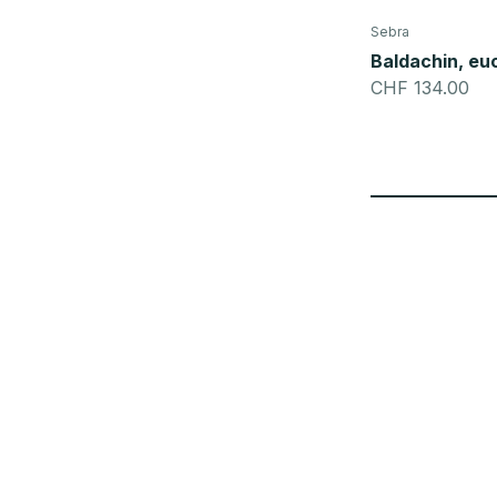
Sebra
Baldachin, eu
Angebot
CHF 134.00