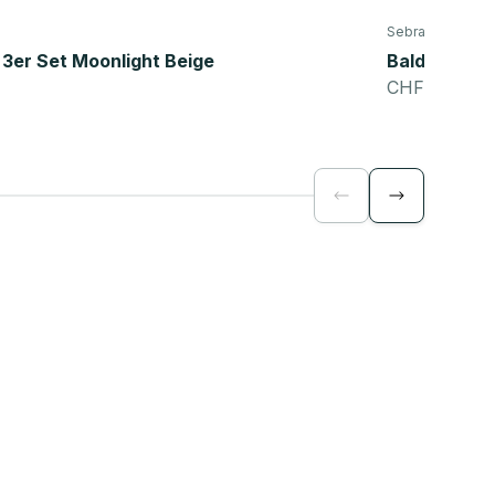
Sebra
3er Set Moonlight Beige
Baldachin, 
Angebot
CHF 109.00
Zurück
Vor