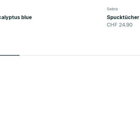
Sebra
calyptus blue
Spucktücher 
Angebot
CHF 24.90