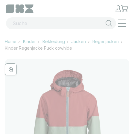
Zum Inhalt springen
Menü
Home
Kinder
Bekleidung
Jacken
Regenjacken
Kinder Regenjacke Puck cowhide
Bild vergrössern