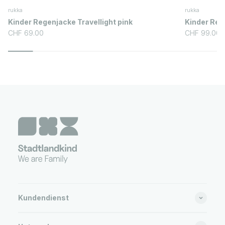
rukka
rukka
Kinder Regenjacke Travellight pink
Kinder Reg
Angebot
Angebot
CHF 69.00
CHF 99.00
Kundendienst