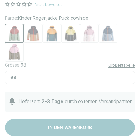
Nicht bewertet
Farbe:
Kinder Regenjacke Puck cowhide
Kinder Regenjacke Puck cowhide
Kinder Puck Regenjacke nuthatch
Kinder Puck Regenjacke inca gold
Kinder Puck Regenjacke sunshine
Kinder Regenjacke Puck ma
Kinder Regenjacke 
Kinder Regenjacke Puck pink
Grösse:
98
Größentabelle
98
Lieferzeit:
2-3 Tage
durch externen Versandpartner
IN DEN WARENKORB