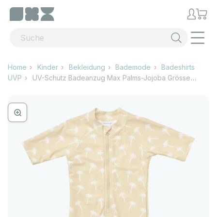
Zum Inhalt springen
Menü
Home
Kinder
Bekleidung
Bademode
Badeshirts
UVP
UV-Schutz Badeanzug Max Palms-Jojoba Grösse
80/86
Bild vergrössern