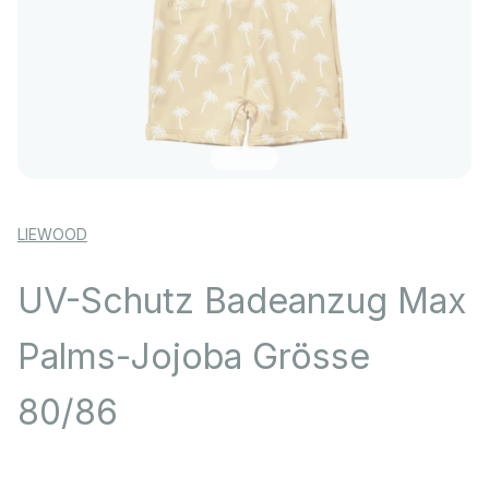
Gehe zu Element 1
Gehe zu Element 2
Gehe zu Element 3
Gehe zu Element 4
Gehe zu Element 5
LIEWOOD
UV-Schutz Badeanzug Max
Palms-Jojoba Grösse
80/86