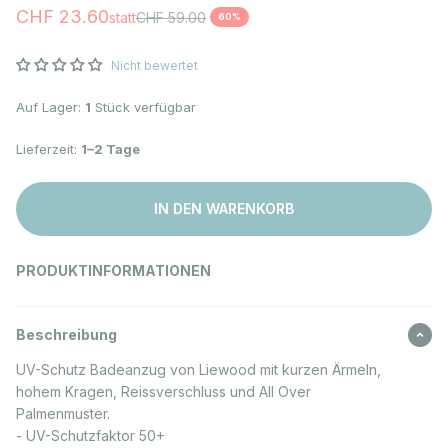
Angebot
CHF 23.60
Regulärer Preis
statt
CHF 59.00
60%
Nicht bewertet
Auf Lager:
1
Stück verfügbar
Lieferzeit:
1–2 Tage
IN DEN WARENKORB
PRODUKTINFORMATIONEN
Beschreibung
UV-Schutz Badeanzug von Liewood mit kurzen Ärmeln,
hohem Kragen, Reissverschluss und All Over
Palmenmuster.
- UV-Schutzfaktor 50+