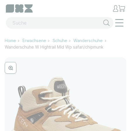
Zum Inhalt springen
Menü
Home
Erwachsene
Schuhe
Wanderschuhe
Wanderschuhe W Hightrail Mid Wp safari/chipmunk
Bild vergrössern