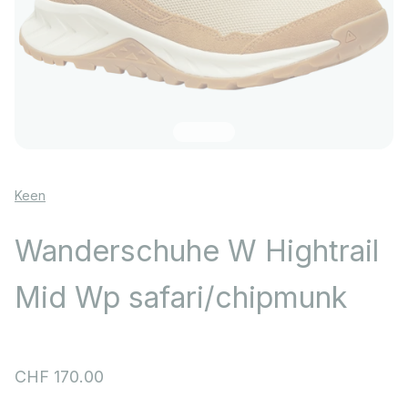
Gehe zu Element 1
Gehe zu Element 2
Gehe zu Element 3
Gehe zu Element 4
Gehe zu Element 5
Gehe zu Element 6
Keen
Wanderschuhe W Hightrail
Mid Wp safari/chipmunk
Angebot
CHF 170.00