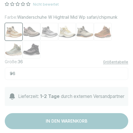
Nicht bewertet
Farbe:
Wanderschuhe W Hightrail Mid Wp safari/chipmunk
Wanderschuhe W Hightrail Mid Wp safari/chipmunk
Wanderschuhe W Targhee IV WP brindle/nostalgia rose
Wanderschuhe W Hightrail Mid Wp alloy/lichen
Wanderschuhe W Hightrail Mid Wp birc
Wanderschuhe M Hightrail Mi
Wanderschuhe W Le
Wanderschuhe W Leiki Leather Mid WP iceberg green/bronze g
Wanderschuhe W Hightrail Mid Polar black/aster purple
Größe:
36
Größentabelle
36
Lieferzeit:
1-2 Tage
durch externen Versandpartner
IN DEN WARENKORB