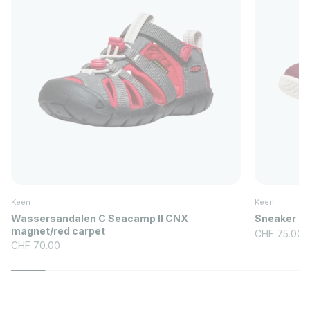
Keen
Keen
Wassersandalen C Seacamp II CNX
Sneaker C 
magnet/red carpet
Angebot
CHF 75.00
Angebot
CHF 70.00